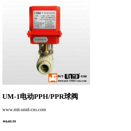
UM-1电动PPH/PPR球阀
www.mit-unid-cns.com
￥0.0
0.00