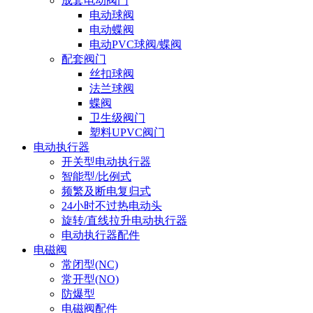
成套电动阀门
电动球阀
电动蝶阀
电动PVC球阀/蝶阀
配套阀门
丝扣球阀
法兰球阀
蝶阀
卫生级阀门
塑料UPVC阀门
电动执行器
开关型电动执行器
智能型/比例式
频繁及断电复归式
24小时不过热电动头
旋转/直线拉升电动执行器
电动执行器配件
电磁阀
常闭型(NC)
常开型(NO)
防爆型
电磁阀配件