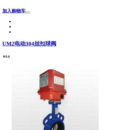
加入购物车
UM2电动304丝扣球阀
￥0.0