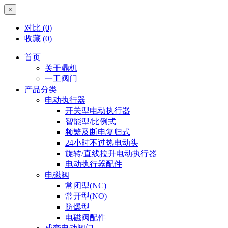
×
对比
(0)
收藏
(0)
首页
关于鼎机
一工阀门
产品分类
电动执行器
开关型电动执行器
智能型/比例式
频繁及断电复归式
24小时不过热电动头
旋转/直线拉升电动执行器
电动执行器配件
电磁阀
常闭型(NC)
常开型(NO)
防爆型
电磁阀配件