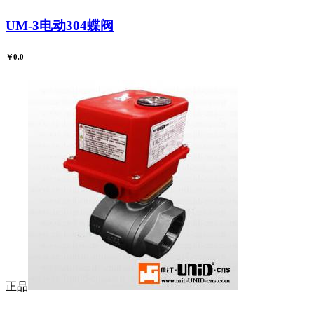
UM-3电动304蝶阀
￥0.0
正品