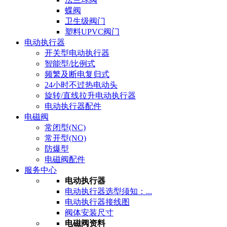
蝶阀
卫生级阀门
塑料UPVC阀门
电动执行器
开关型电动执行器
智能型/比例式
频繁及断电复归式
24小时不过热电动头
旋转/直线拉升电动执行器
电动执行器配件
电磁阀
常闭型(NC)
常开型(NO)
防爆型
电磁阀配件
服务中心
电动执行器
电动执行器选型须知：...
电动执行器接线图
阀体安装尺寸
电磁阀资料