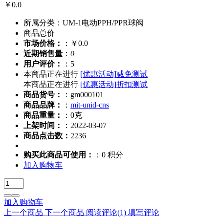
￥0.0
所属分类：UM-1电动PPH/PPR球阀
商品总价
市场价格：
：￥0.0
近期销售量
：
0
用户评价：
：5
本商品正在进行
[优惠活动]
减免测试
本商品正在进行
[优惠活动]
折扣测试
商品货号：
：gm000101
商品品牌：
：
mit-unid-cns
商品重量：
：0克
上架时间：
：2022-03-07
商品点击数：
2236
购买此商品可使用：
：0 积分
加入购物车
加入购物车
上一个商品
下一个商品
阅读评论
(1)
填写评论