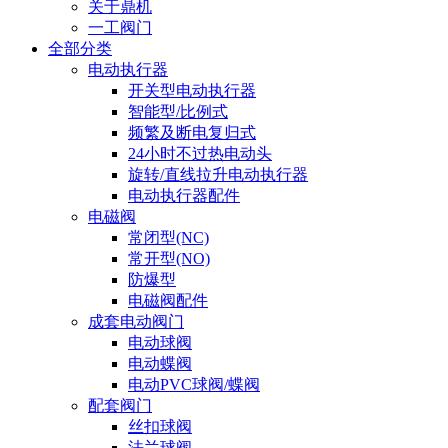
关于鼎机
一工阀门
全部分类
电动执行器
开关型电动执行器
智能型/比例式
频繁及断电复归式
24小时不过热电动头
旋转/直线拉升电动执行器
电动执行器配件
电磁阀
常闭型(NC)
常开型(NO)
防爆型
电磁阀配件
成套电动阀门
电动球阀
电动蝶阀
电动PVC球阀/蝶阀
配套阀门
丝扣球阀
法兰球阀