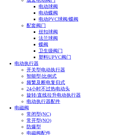
成套电动阀门
电动球阀
电动蝶阀
电动PVC球阀/蝶阀
配套阀门
丝扣球阀
法兰球阀
蝶阀
卫生级阀门
塑料UPVC阀门
电动执行器
开关型电动执行器
智能型/比例式
频繁及断电复归式
24小时不过热电动头
旋转/直线拉升电动执行器
电动执行器配件
电磁阀
常闭型(NC)
常开型(NO)
防爆型
电磁阀配件