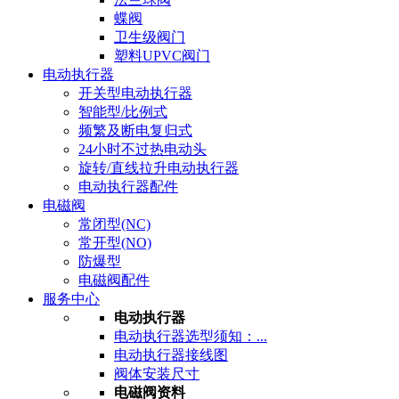
蝶阀
卫生级阀门
塑料UPVC阀门
电动执行器
开关型电动执行器
智能型/比例式
频繁及断电复归式
24小时不过热电动头
旋转/直线拉升电动执行器
电动执行器配件
电磁阀
常闭型(NC)
常开型(NO)
防爆型
电磁阀配件
服务中心
电动执行器
电动执行器选型须知：...
电动执行器接线图
阀体安装尺寸
电磁阀资料