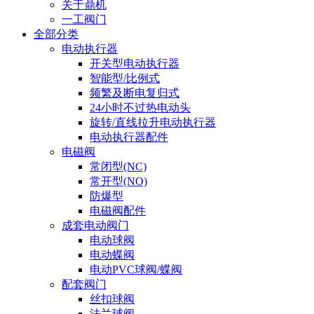
关于鼎机
一工阀门
全部分类
电动执行器
开关型电动执行器
智能型/比例式
频繁及断电复归式
24小时不过热电动头
旋转/直线拉升电动执行器
电动执行器配件
电磁阀
常闭型(NC)
常开型(NO)
防爆型
电磁阀配件
成套电动阀门
电动球阀
电动蝶阀
电动PVC球阀/蝶阀
配套阀门
丝扣球阀
法兰球阀