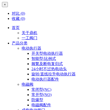
×
对比
(0)
收藏
(0)
首页
关于鼎机
一工阀门
产品分类
电动执行器
开关型电动执行器
智能型/比例式
频繁及断电复归式
24小时不过热电动头
旋转/直线拉升电动执行器
电动执行器配件
电磁阀
常闭型(NC)
常开型(NO)
防爆型
电磁阀配件