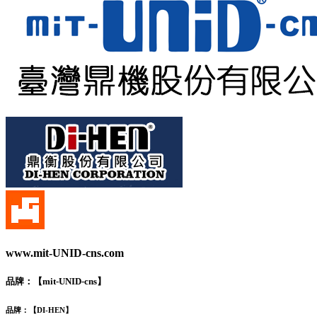
www.mit-UNID-cns.com
品牌：【
mit-UNID-cns
】
品牌：【
DI-HEN
】