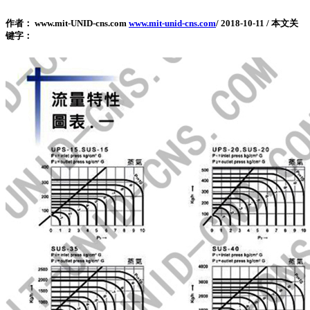
作者： www.mit-UNID-cns.com
www.mit-unid-cns.com
/
2018-10-11
/
本文关
键字：