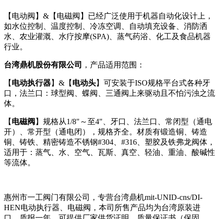
【电动阀】&【电磁阀】已经广泛使用于机器自动化设计上，
如水位控制、温度控制、冷冻空调、自动填充设备、消防洒
水、农业灌溉、水疗按摩(SPA)、蒸气药浴、化工及食品机器
行业。
台湾鼎机股份有限公司
，产品适用范围：
【
电动执行器
】&【
电动头
】可安装于ISO规格平台式各种牙
口，法兰口：球型阀、蝶阀、三通阀上来驱动且不怕污浊之流
体。
【
电磁阀
】规格从1/8"～至4"、牙口、法兰口、常闭型（通电
开）、常开型（通电闭），规格齐全。材质有锻造铜、铸造
铜、铸铁、精密铸造不锈钢#304、#316、塑胶及铁弗龙阀体，
适用于：蒸气、水、空气、瓦斯、真空、轻油、重油、酸碱性
等流体。
惠州市一工阀门有限公司，专营台湾鼎机mit-UNID-cns/DI-
HEN电动执行器、电磁阀，本司所售产品均为台湾原装进
口，质报一年，可提供厂家供货证明、质量保证书（保固