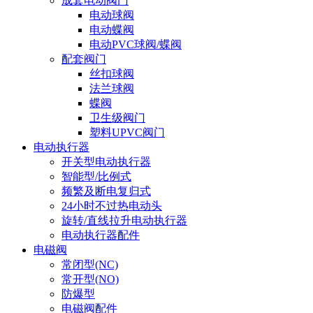
成套电动阀门
电动球阀
电动蝶阀
电动PVC球阀/蝶阀
配套阀门
丝扣球阀
法兰球阀
蝶阀
卫生级阀门
塑料UPVC阀门
电动执行器
开关型电动执行器
智能型/比例式
频繁及断电复归式
24小时不过热电动头
旋转/直线拉升电动执行器
电动执行器配件
电磁阀
常闭型(NC)
常开型(NO)
防爆型
电磁阀配件