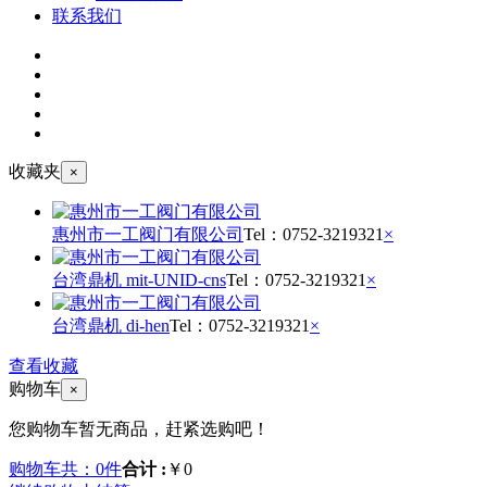
联系我们
收藏夹
×
惠州市一工阀门有限公司
Tel：
0752-3219321
×
台湾鼎机 mit-UNID-cns
Tel：
0752-3219321
×
台湾鼎机 di-hen
Tel：
0752-3219321
×
查看收藏
购物车
×
您购物车暂无商品，赶紧选购吧！
购物车共：0件
合计 :
￥0