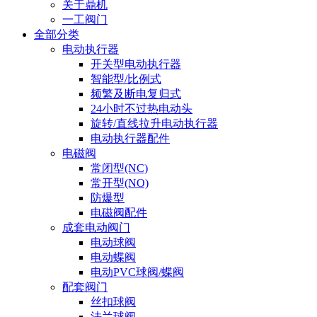
关于鼎机
一工阀门
全部分类
电动执行器
开关型电动执行器
智能型/比例式
频繁及断电复归式
24小时不过热电动头
旋转/直线拉升电动执行器
电动执行器配件
电磁阀
常闭型(NC)
常开型(NO)
防爆型
电磁阀配件
成套电动阀门
电动球阀
电动蝶阀
电动PVC球阀/蝶阀
配套阀门
丝扣球阀
法兰球阀