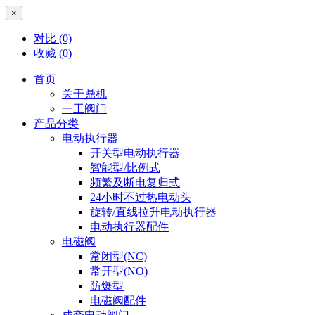
×
对比
(0)
收藏
(0)
首页
关于鼎机
一工阀门
产品分类
电动执行器
开关型电动执行器
智能型/比例式
频繁及断电复归式
24小时不过热电动头
旋转/直线拉升电动执行器
电动执行器配件
电磁阀
常闭型(NC)
常开型(NO)
防爆型
电磁阀配件