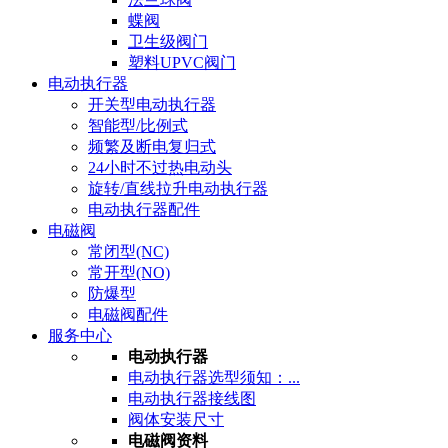
蝶阀
卫生级阀门
塑料UPVC阀门
电动执行器
开关型电动执行器
智能型/比例式
频繁及断电复归式
24小时不过热电动头
旋转/直线拉升电动执行器
电动执行器配件
电磁阀
常闭型(NC)
常开型(NO)
防爆型
电磁阀配件
服务中心
电动执行器
电动执行器选型须知：...
电动执行器接线图
阀体安装尺寸
电磁阀资料