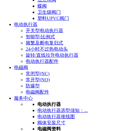
蝶阀
卫生级阀门
塑料UPVC阀门
电动执行器
开关型电动执行器
智能型/比例式
频繁及断电复归式
24小时不过热电动头
旋转/直线拉升电动执行器
电动执行器配件
电磁阀
常闭型(NC)
常开型(NO)
防爆型
电磁阀配件
服务中心
电动执行器
电动执行器选型须知：...
电动执行器接线图
阀体安装尺寸
电磁阀资料