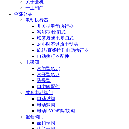
关于鼎机
一工阀门
全部分类
电动执行器
开关型电动执行器
智能型/比例式
频繁及断电复归式
24小时不过热电动头
旋转/直线拉升电动执行器
电动执行器配件
电磁阀
常闭型(NC)
常开型(NO)
防爆型
电磁阀配件
成套电动阀门
电动球阀
电动蝶阀
电动PVC球阀/蝶阀
配套阀门
丝扣球阀
法兰球阀