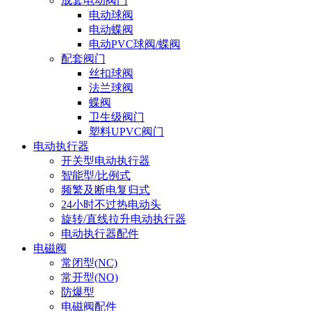
成套电动阀门
电动球阀
电动蝶阀
电动PVC球阀/蝶阀
配套阀门
丝扣球阀
法兰球阀
蝶阀
卫生级阀门
塑料UPVC阀门
电动执行器
开关型电动执行器
智能型/比例式
频繁及断电复归式
24小时不过热电动头
旋转/直线拉升电动执行器
电动执行器配件
电磁阀
常闭型(NC)
常开型(NO)
防爆型
电磁阀配件