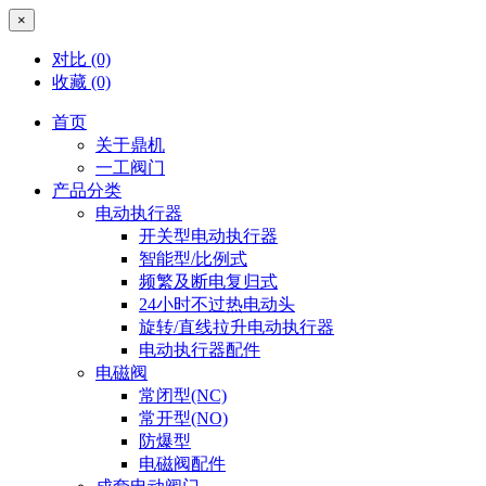
×
对比
(0)
收藏
(0)
首页
关于鼎机
一工阀门
产品分类
电动执行器
开关型电动执行器
智能型/比例式
频繁及断电复归式
24小时不过热电动头
旋转/直线拉升电动执行器
电动执行器配件
电磁阀
常闭型(NC)
常开型(NO)
防爆型
电磁阀配件