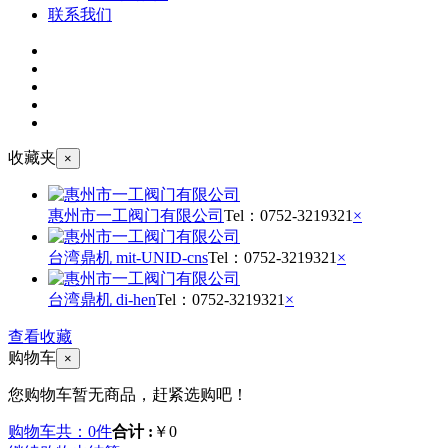
联系我们
收藏夹
×
惠州市一工阀门有限公司
Tel：
0752-3219321
×
台湾鼎机 mit-UNID-cns
Tel：
0752-3219321
×
台湾鼎机 di-hen
Tel：
0752-3219321
×
查看收藏
购物车
×
您购物车暂无商品，赶紧选购吧！
购物车共：0件
合计 :
￥0