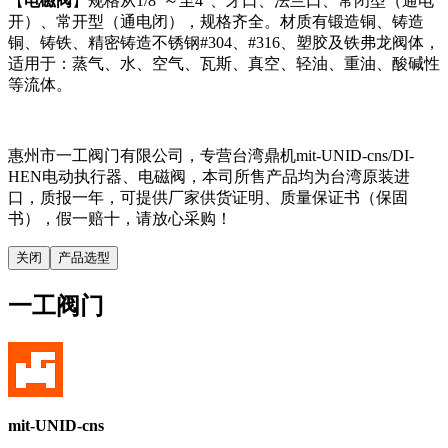
【
电磁阀
】规格从1/8"～至4"、牙口、法兰口、常闭型（通电
开）、常开型（通电闭），规格齐全。材质有锻造铜、铸造
铜、铸铁、精密铸造不锈钢#304、#316、塑胶及铁弗龙阀体，
适用于：蒸气、水、空气、瓦斯、真空、轻油、重油、酸碱性
等流体。
惠州市一工阀门有限公司，专营台湾鼎机mit-UNID-cns/DI-
HEN电动执行器、电磁阀，本司所售产品均为台湾原装进
口，质报一年，可提供厂家供货证明、质量保证书（保固
书），假一赔十，请放心采购！
关闭
产品选型
一工阀门
mit-UNID-cns