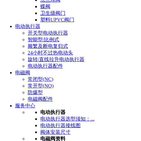
蝶阀
卫生级阀门
塑料UPVC阀门
电动执行器
开关型电动执行器
智能型/比例式
频繁及断电复归式
24小时不过热电动头
旋转/直线拉升电动执行器
电动执行器配件
电磁阀
常闭型(NC)
常开型(NO)
防爆型
电磁阀配件
服务中心
电动执行器
电动执行器选型须知：...
电动执行器接线图
阀体安装尺寸
电磁阀资料