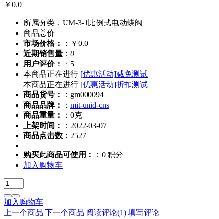
￥0.0
所属分类：UM-3-1比例式电动蝶阀
商品总价
市场价格：
：￥0.0
近期销售量
：
0
用户评价：
：5
本商品正在进行
[优惠活动]
减免测试
本商品正在进行
[优惠活动]
折扣测试
商品货号：
：gm000094
商品品牌：
：
mit-unid-cns
商品重量：
：0克
上架时间：
：2022-03-07
商品点击数：
2527
购买此商品可使用：
：0 积分
加入购物车
加入购物车
上一个商品
下一个商品
阅读评论
(1)
填写评论