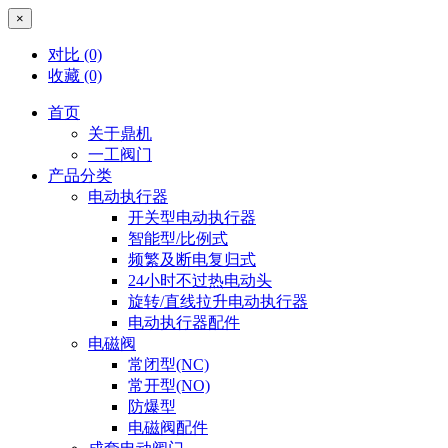
×
对比
(0)
收藏
(0)
首页
关于鼎机
一工阀门
产品分类
电动执行器
开关型电动执行器
智能型/比例式
频繁及断电复归式
24小时不过热电动头
旋转/直线拉升电动执行器
电动执行器配件
电磁阀
常闭型(NC)
常开型(NO)
防爆型
电磁阀配件