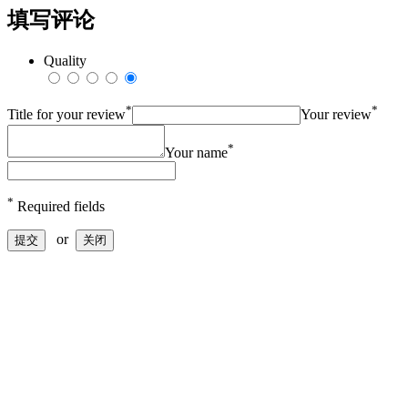
填写评论
Quality
*
*
Title for your review
Your review
*
Your name
*
Required fields
or
提交
关闭