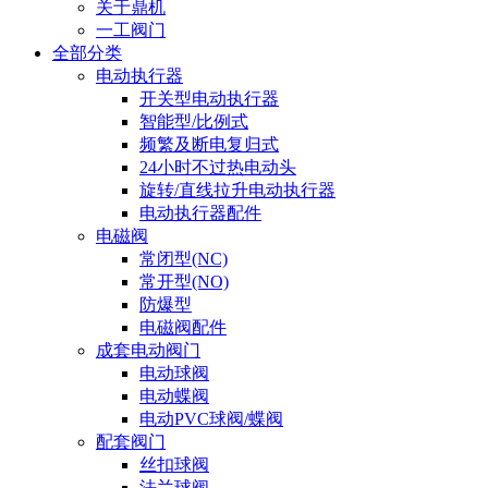
关于鼎机
一工阀门
全部分类
电动执行器
开关型电动执行器
智能型/比例式
频繁及断电复归式
24小时不过热电动头
旋转/直线拉升电动执行器
电动执行器配件
电磁阀
常闭型(NC)
常开型(NO)
防爆型
电磁阀配件
成套电动阀门
电动球阀
电动蝶阀
电动PVC球阀/蝶阀
配套阀门
丝扣球阀
法兰球阀