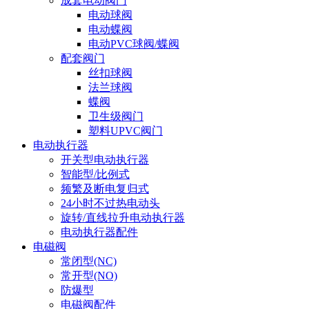
成套电动阀门
电动球阀
电动蝶阀
电动PVC球阀/蝶阀
配套阀门
丝扣球阀
法兰球阀
蝶阀
卫生级阀门
塑料UPVC阀门
电动执行器
开关型电动执行器
智能型/比例式
频繁及断电复归式
24小时不过热电动头
旋转/直线拉升电动执行器
电动执行器配件
电磁阀
常闭型(NC)
常开型(NO)
防爆型
电磁阀配件