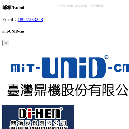
邮箱/Email
Email：
18927333258
mit-UNID-cns
×