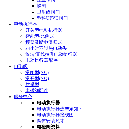
蝶阀
卫生级阀门
塑料UPVC阀门
电动执行器
开关型电动执行器
智能型/比例式
频繁及断电复归式
24小时不过热电动头
旋转/直线拉升电动执行器
电动执行器配件
电磁阀
常闭型(NC)
常开型(NO)
防爆型
电磁阀配件
服务中心
电动执行器
电动执行器选型须知：...
电动执行器接线图
阀体安装尺寸
电磁阀资料