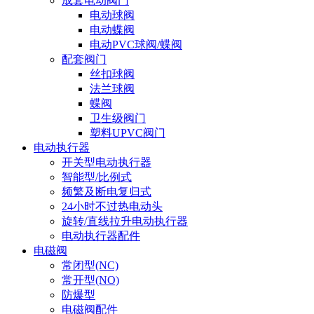
成套电动阀门
电动球阀
电动蝶阀
电动PVC球阀/蝶阀
配套阀门
丝扣球阀
法兰球阀
蝶阀
卫生级阀门
塑料UPVC阀门
电动执行器
开关型电动执行器
智能型/比例式
频繁及断电复归式
24小时不过热电动头
旋转/直线拉升电动执行器
电动执行器配件
电磁阀
常闭型(NC)
常开型(NO)
防爆型
电磁阀配件