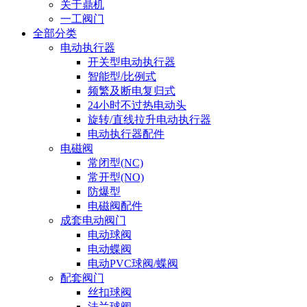
关于鼎机
一工阀门
全部分类
电动执行器
开关型电动执行器
智能型/比例式
频繁及断电复归式
24小时不过热电动头
旋转/直线拉升电动执行器
电动执行器配件
电磁阀
常闭型(NC)
常开型(NO)
防爆型
电磁阀配件
成套电动阀门
电动球阀
电动蝶阀
电动PVC球阀/蝶阀
配套阀门
丝扣球阀
法兰球阀