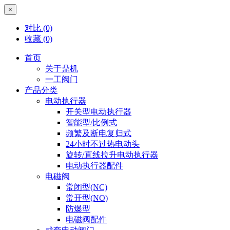
×
对比
(0)
收藏
(0)
首页
关于鼎机
一工阀门
产品分类
电动执行器
开关型电动执行器
智能型/比例式
频繁及断电复归式
24小时不过热电动头
旋转/直线拉升电动执行器
电动执行器配件
电磁阀
常闭型(NC)
常开型(NO)
防爆型
电磁阀配件